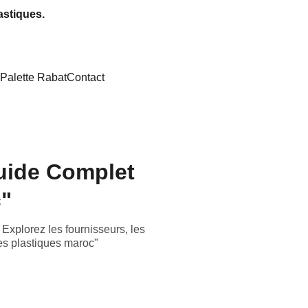
astiques.
Palette Rabat
Contact
Guide Complet
c"
 Explorez les fournisseurs, les
tes plastiques maroc"