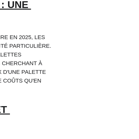
: UNE 
E EN 2025, LES 
TÉ PARTICULIÈRE. 
ALETTES 
 CHERCHANT À 
X D'UNE PALETTE 
E COÛTS QU'EN 
T 