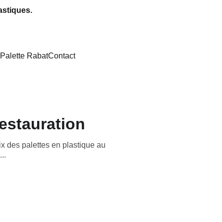
astiques.
Palette Rabat
Contact
restauration
rix des palettes en plastique au
..