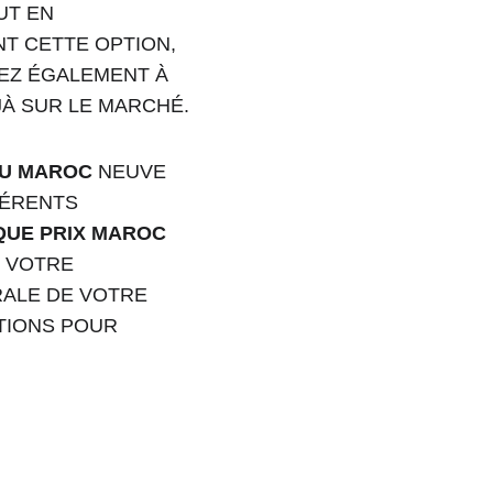
UT EN 
T CETTE OPTION, 
EZ ÉGALEMENT À 
JÀ SUR LE MARCHÉ.
AU MAROC
 NEUVE 
FÉRENTS 
QUE PRIX MAROC
E VOTRE 
ALE DE VOTRE 
TIONS POUR 
Phone 
: 
+212 694515050