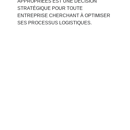
APPROPRIÉES EST UNE DÉCISION 
STRATÉGIQUE POUR TOUTE 
ENTREPRISE CHERCHANT À OPTIMISER 
SES PROCESSUS LOGISTIQUES.
Phone 
: 
+212 694515050
                +212 691914641
Email : 
contact@palettemaroc.shop