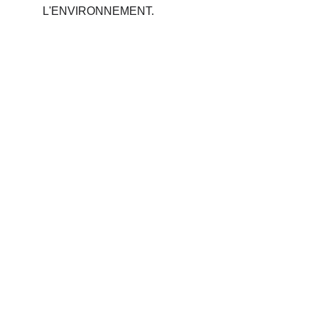
L'ENVIRONNEMENT.
Phone 
: 
+212 694515050
                +212 691914641
Email : 
contact@palettemaroc.shop