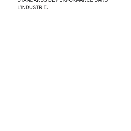
STANDARDS DE PERFORMANCE DANS 
L'INDUSTRIE.
Phone 
: 
+212 694515050
                +212 691914641
Email : 
contact@palettemaroc.shop