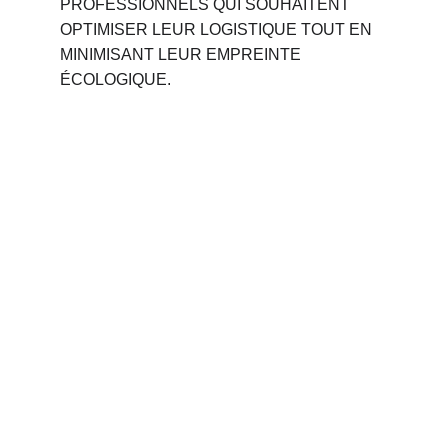
PROFESSIONNELS QUI SOUHAITENT 
OPTIMISER LEUR LOGISTIQUE TOUT EN 
MINIMISANT LEUR EMPREINTE 
ÉCOLOGIQUE.
Phone 
: 
+212 694515050
                +212 691914641
Email : 
contact@palettemaroc.shop