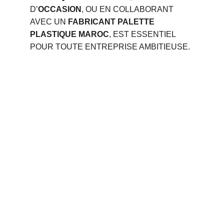
D’
OCCASION
, OU EN COLLABORANT 
AVEC UN
 FABRICANT PALETTE 
PLASTIQUE MAROC
, EST ESSENTIEL 
POUR TOUTE ENTREPRISE AMBITIEUSE.
Phone 
: 
+212 694515050
                +212 691914641