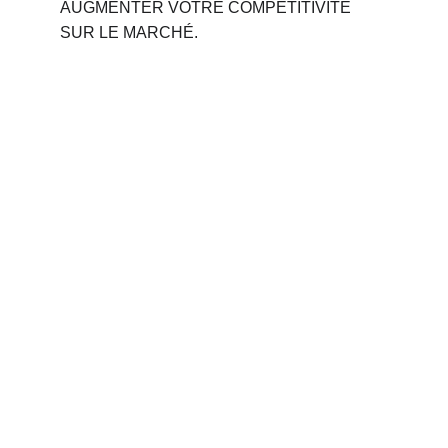
AUGMENTER VOTRE COMPÉTITIVITÉ 
SUR LE MARCHÉ.
Phone 
: 
+212 694515050
                +212 691914641
Email : 
contact@palettemaroc.shop