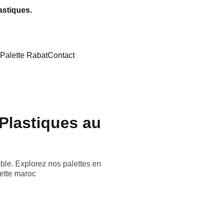
astiques.
Palette Rabat
Contact
Plastiques au
le. Explorez nos palettes en
lette maroc