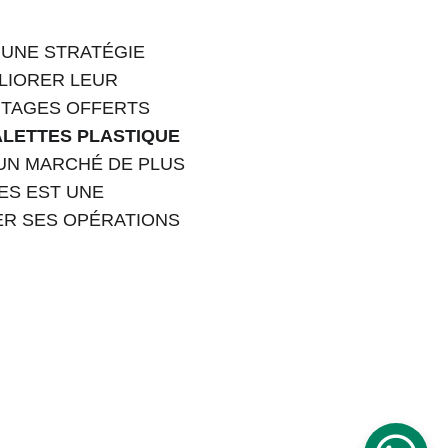
 UNE STRATÉGIE 
LIORER LEUR 
NTAGES OFFERTS 
LETTES PLASTIQUE 
UN MARCHÉ DE PLUS 
ES EST UNE 
ER SES OPÉRATIONS 
Phone 
: 
+212 694515050
                +212 
691914641