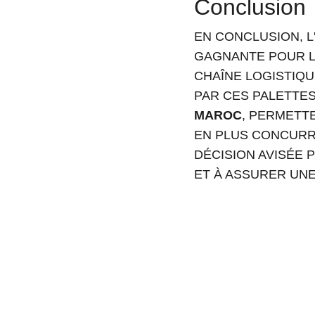
Conclusion
EN CONCLUSION, L
GAGNANTE POUR L
CHAÎNE LOGISTIQU
PAR CES PALETTES
MAROC
, PERMETT
EN PLUS CONCURRE
DÉCISION AVISÉE 
ET À ASSURER UN
Adresse
 Dépôt Ma Logestic Axe principale, N11, Ctre Commune 
Lambarkiyine 26100 - Berrchid