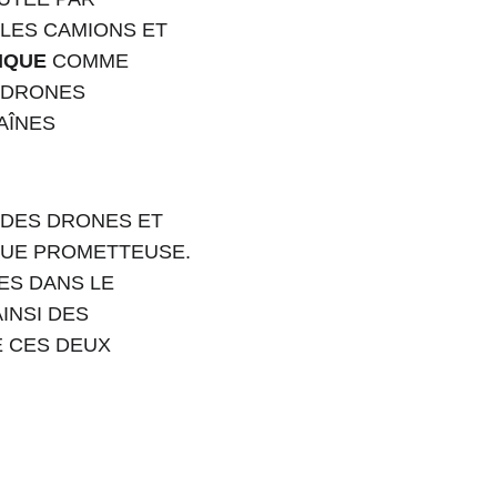
LES CAMIONS ET 
IQUE
 COMME 
 DRONES 
AÎNES 
DES DRONES ET 
NUE PROMETTEUSE. 
ES DANS LE 
INSI DES 
 CES DEUX 
Phone 
: 
+212 694515050