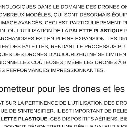
HNOLOGIQUES DANS LE DOMAINE DES DRONES ONT
OMBREUX MODÈLES, QUI SONT DÉSORMAIS ÉQUIP
D’IMAGE AVANCÉS. CECI EST PARTICULIÈREMENT P
, OÙ L’UTILISATION DE LA 
PALETTE PLASTIQUE
 
RCHANDISES EST EN PLEINE EXPANSION. LES D
ER DES PALETTES, RENDANT LE PROCESSUS PLUS
UES DES DRONES D’AUJOURD’HUI NE SE LIMITEN
IONNELLES COÛTEUSES ; MÊME LES DRONES À 
ES PERFORMANCES IMPRESSIONNANTES.
ometteur pour les drones et les 
T SUR LA PERTINENCE DE L'UTILISATION DES DR
E DE S'INTENSIFIER, IL EST IMPORTANT DE RELI
ALETTE PLASTIQUE
. CES DISPOSITIFS AÉRIENS, BI
, DOIVENT DÉMONTRER UNE RÉELLE VALEUR AJO