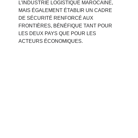
L’INDUSTRIE LOGISTIQUE MAROCAINE, 
MAIS ÉGALEMENT ÉTABLIR UN CADRE 
DE SÉCURITÉ RENFORCÉ AUX 
FRONTIÈRES, BÉNÉFIQUE TANT POUR 
LES DEUX PAYS QUE POUR LES 
ACTEURS ÉCONOMIQUES.
Phone 
: 
+212 694515050
                +212 691914641
Email : 
contact@palettemaroc.shop