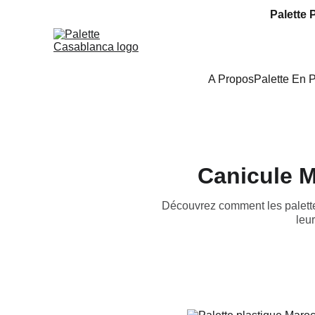
Palette 
A Propos
Palette En 
Canicule M
Découvrez comment les palettes
leu