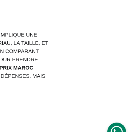
IMPLIQUE UNE 
U, LA TAILLE, ET 
EN COMPARANT 
POUR PRENDRE 
 PRIX MAROC
DÉPENSES, MAIS 
Phone 
: 
+212 694515050
                +212 
691914641