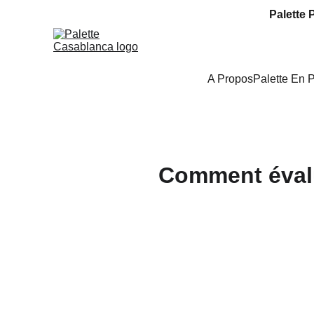
Palette 
A Propos
Palette En 
Comment évalu