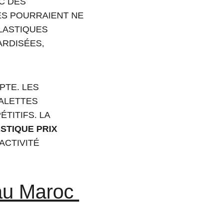
C DES 
S POURRAIENT NE 
LASTIQUES 
ARDISÉES, 
PTE. LES 
ALETTES 
ITIFS. LA 
STIQUE PRIX 
ACTIVITÉ 
au Maroc 