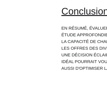
Conclusio
EN RÉSUMÉ, ÉVALUER
ÉTUDE APPROFONDIE 
LA CAPACITÉ DE CH
LES OFFRES DES DI
UNE DÉCISION ÉCLAI
IDÉAL POURRAIT VO
AUSSI D'OPTIMISER 
Adresse
 Dépôt Ma Logestic Axe principale, N11, Ctre Commune 
Lambarkiyine 26100 - Berrchid