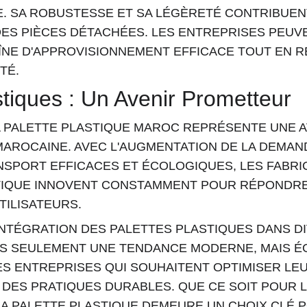
. SA ROBUSTESSE ET SA LÉGÈRETÉ CONTRIBUENT 
DES PIÈCES DÉTACHÉES. LES ENTREPRISES PEUVE
ÎNE D'APPROVISIONNEMENT EFFICACE TOUT EN R
TÉ.
stiques : Un Avenir Prometteur
LA PALETTE PLASTIQUE MAROC REPRÉSENTE UNE 
MAROCAINE. AVEC L'AUGMENTATION DE LA DEMAN
NSPORT EFFICACES ET ÉCOLOGIQUES, LES FABRI
TIQUE INNOVENT CONSTAMMENT POUR RÉPONDRE
TILISATEURS.
INTÉGRATION DES PALETTES PLASTIQUES DANS D
AS SEULEMENT UNE TENDANCE MODERNE, MAIS É
ES ENTREPRISES QUI SOUHAITENT OPTIMISER LE
DES PRATIQUES DURABLES. QUE CE SOIT POUR L
LA PALETTE PLASTIQUE DEMEURE UN CHOIX CLÉ P