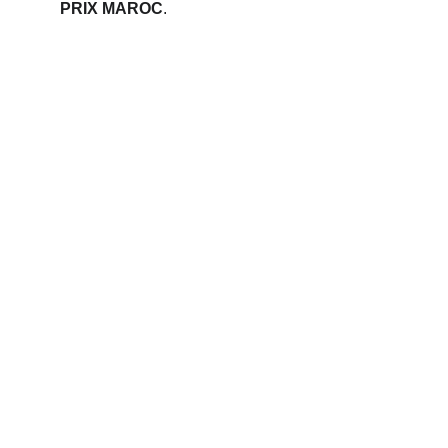
PRIX MAROC
.
Phone 
: 
+212 694515050
                +212 691914641
Email : 
contact@palettemaroc.shop