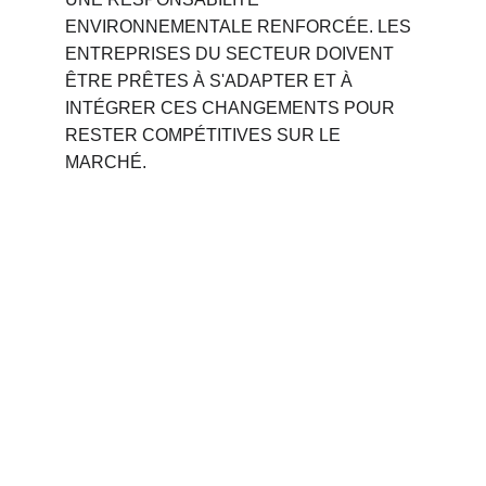
ENVIRONNEMENTALE RENFORCÉE. LES 
ENTREPRISES DU SECTEUR DOIVENT 
ÊTRE PRÊTES À S'ADAPTER ET À 
INTÉGRER CES CHANGEMENTS POUR 
RESTER COMPÉTITIVES SUR LE 
MARCHÉ.
Phone 
: 
+212 694515050
                +212 691914641
Email : 
contact@palettemaroc.shop