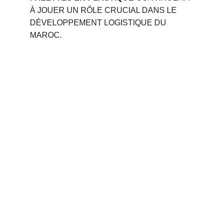
À JOUER UN RÔLE CRUCIAL DANS LE 
DÉVELOPPEMENT LOGISTIQUE DU 
MAROC.
Phone 
: 
+212 694515050
                +212 691914641